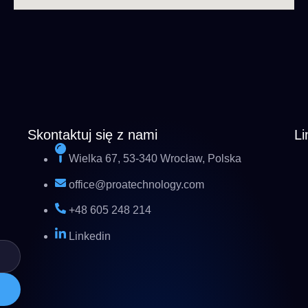
Skontaktuj się z nami
Li
Wielka 67, 53-340 Wrocław, Polska
office@proatechnology.com
+48 605 248 214
Linkedin