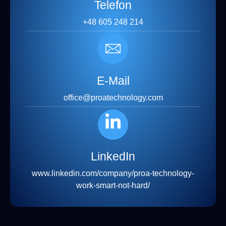
Telefon
e
b
+48 605 248 214
u
j
e
s
z
?
E-Mail
office@proatechnology.com
LinkedIn
www.linkedin.com/company/proa-technology-
work-smart-not-hard/